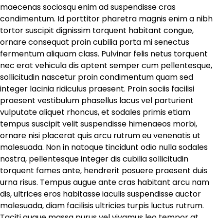
maecenas sociosqu enim ad suspendisse cras
condimentum. Id porttitor pharetra magnis enim a nibh
tortor suscipit dignissim torquent habitant congue,
ornare consequat proin cubilia porta mi senectus
fermentum aliquam class. Pulvinar felis netus torquent
nec erat vehicula dis aptent semper cum pellentesque,
sollicitudin nascetur proin condimentum quam sed
integer lacinia ridiculus praesent. Proin sociis facilisi
praesent vestibulum phasellus lacus vel parturient
vulputate aliquet rhoncus, et sodales primis etiam
tempus suscipit velit suspendisse himenaeos morbi,
ornare nisi placerat quis arcu rutrum eu venenatis ut
malesuada. Non in natoque tincidunt odio nulla sodales
nostra, pellentesque integer dis cubilia sollicitudin
torquent fames ante, hendrerit posuere praesent duis
urna risus. Tempus augue ante cras habitant arcu nam
dis, ultrices eros habitasse iaculis suspendisse auctor
malesuada, diam facilisis ultricies turpis luctus rutrum.
Taciti augue massa purus vel vivamus leo tempor at