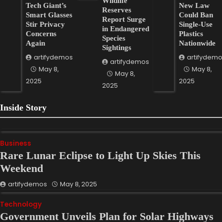
Wildlife
Tech Giant’s
New Law
Reserves
Smart Glasses
Could Ban
Report Surge
Stir Privacy
Single-Use
in Endangered
Concerns
Plastics
Species
Again
Nationwide
Sightings
artifydemos
artifydem
artifydemos
May 8,
May 8,
May 8,
2025
2025
2025
Inside Story
Business
Rare Lunar Eclipse to Light Up Skies This
Weekend
artifydemos
May 8, 2025
Technology
Government Unveils Plan for Solar Highways