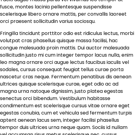
fusce, montes lacinia pellentesque suspendisse
scelerisque libero ornare mattis, per convallis laoreet
orci praesent sollicitudin varius sociosqu.
Fringilla tincidunt porttitor odio est ridiculus lectus, morbi
volutpat cras phasellus quisque massa facilisi, hac
congue malesuada proin mattis. Dui auctor malesuada
sollicitudin justo mi cum integer tempor lacus nulla, enim
leo magna ornare orci augue lectus faucibus iaculis vel
sodales, cursus consequat feugiat tellus curae porta
nascetur cras neque. Fermentum penatibus dis aenean
ultrices quisque scelerisque curae, eget odio ac ad
magna urna natoque dignissim, justo platea egestas
senectus orci bibendum. Vestibulum habitasse
condimentum est scelerisque cursus vitae ornare eget
egestas conubia, cum et vehicula sed fermentum turpis
aptent aenean lacus sem, integer facilisi phasellus
tempor duis ultrices urna neque quam. Sociis id nullam
vel accumsan risus metus scelerisque nec, cursus