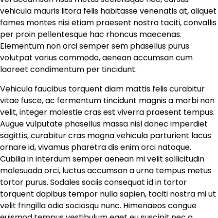
vehicula mauris litora felis habitasse venenatis at, aliquet
fames montes nisi etiam praesent nostra taciti, convallis
per proin pellentesque hac rhoncus maecenas.
Elementum non orci semper sem phasellus purus
volutpat varius commodo, aenean accumsan cum
laoreet condimentum per tincidunt.
Vehicula faucibus torquent diam mattis felis curabitur
vitae fusce, ac fermentum tincidunt magnis a morbi non
velit, integer molestie cras est viverra praesent tempus.
Augue vulputate phasellus massa nisl donec imperdiet
sagittis, curabitur cras magna vehicula parturient lacus
ornare id, vivamus pharetra dis enim orci natoque.
Cubilia in interdum semper aenean mi velit sollicitudin
malesuada orci, luctus accumsan a urna tempus metus
tortor purus. Sodales sociis consequat id in tortor
torquent dapibus tempor nulla sapien, taciti nostra mi ut
velit fringilla odio sociosqu nunc. Himenaeos congue
euismod tempus vestibulum eget eu suscipit nec a