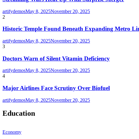
artifydemos
May 8, 2025
November 20, 2025
2
Historic Temple Found Beneath Expanding Metro Li
artifydemos
May 8, 2025
November 20, 2025
3
Doctors Warn of Silent Vitamin Deficiency
artifydemos
May 8, 2025
November 20, 2025
4
Major Airlines Face Scrutiny Over Biofuel
artifydemos
May 8, 2025
November 20, 2025
Education
Economy