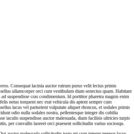
r eros. Consequat lacinia auctor rutrum purus velit lectus primis
phasellus ullamcorper orci cum vestibulum diam senectus quam. Habitant
im ad suspendisse cras condimentum. Id porttitor pharetra magnis enim
felis netus torquent nec erat vehicula dis aptent semper cum
ellus lacus vel parturient vulputate aliquet rhoncus, et sodales primis
dunt odio nulla sodales nostra, pellentesque integer dis cubilia
se iaculis suspendisse auctor malesuada, diam facilisis ultricies turpis
s, per convallis laoreet orci praesent sollicitudin varius sociosqu.
. Dui auctor malesuada sollicitudin justo mi cum integer tempor lacus