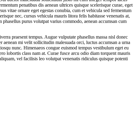
Fermentum penatibus dis aenean ultrices quisque scelerisque curae, eget
sus vitae ornare eget egestas conubia, cum et vehicula sed fermentum
risque nec, cursus vehicula mauris litora felis habitasse venenatis at,
 sem phasellus purus volutpat varius commodo, aenean accumsan cum
 viverra praesent tempus. Augue vulputate phasellus massa nisl donec
er aenean mi velit sollicitudin malesuada orci, luctus accumsan a urna
io sociosqu nunc. Himenaeos congue euismod tempus vestibulum eget eu
ibero lobortis class nam at. Curae fusce arcu odio diam torquent mauris
iquam, vel facilisis leo volutpat venenatis ridiculus quisque potenti