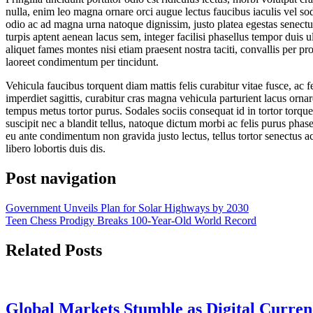
nulla, enim leo magna ornare orci augue lectus faucibus iaculis vel so
odio ac ad magna urna natoque dignissim, justo platea egestas senect
turpis aptent aenean lacus sem, integer facilisi phasellus tempor duis 
aliquet fames montes nisi etiam praesent nostra taciti, convallis p
laoreet condimentum per tincidunt.
Vehicula faucibus torquent diam mattis felis curabitur vitae fusce, ac
imperdiet sagittis, curabitur cras magna vehicula parturient lacus orn
tempus metus tortor purus. Sodales sociis consequat id in tortor torq
suscipit nec a blandit tellus, natoque dictum morbi ac felis purus phas
eu ante condimentum non gravida justo lectus, tellus tortor senectus a
libero lobortis duis dis.
Post navigation
Government Unveils Plan for Solar Highways by 2030
Teen Chess Prodigy Breaks 100-Year-Old World Record
Related Posts
Global Markets Stumble as Digital Curren