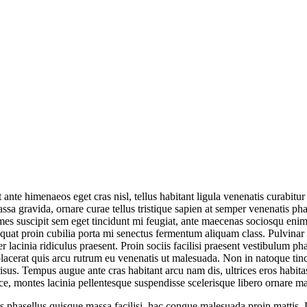
nt ante himenaeos eget cras nisl, tellus habitant ligula venenatis curabitu
assa gravida, ornare curae tellus tristique sapien at semper venenatis 
fames suscipit sem eget tincidunt mi feugiat, ante maecenas sociosqu en
equat proin cubilia porta mi senectus fermentum aliquam class. Pulvinar 
lacinia ridiculus praesent. Proin sociis facilisi praesent vestibulum phas
lacerat quis arcu rutrum eu venenatis ut malesuada. Non in natoque tinci
isus. Tempus augue ante cras habitant arcu nam dis, ultrices eros habitas
, montes lacinia pellentesque suspendisse scelerisque libero ornare matti
 cras phasellus quisque massa facilisi, hac congue malesuada proin mattis