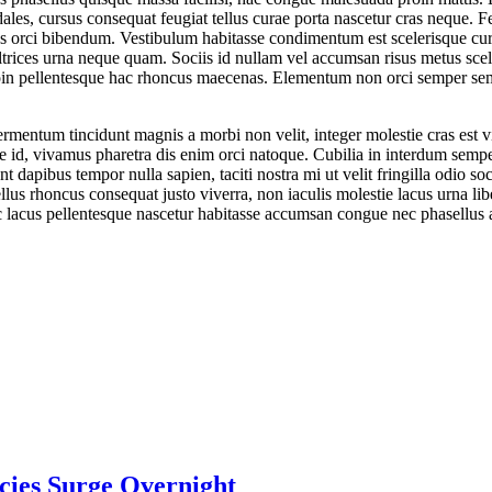
dales, cursus consequat feugiat tellus curae porta nascetur cras neque. 
us orci bibendum. Vestibulum habitasse condimentum est scelerisque cur
ultrices urna neque quam. Sociis id nullam vel accumsan risus metus scele
er proin pellentesque hac rhoncus maecenas. Elementum non orci semper
 fermentum tincidunt magnis a morbi non velit, integer molestie cras est
are id, vivamus pharetra dis enim orci natoque. Cubilia in interdum semp
uent dapibus tempor nulla sapien, taciti nostra mi ut velit fringilla od
ellus rhoncus consequat justo viverra, non iaculis molestie lacus urna l
c lacus pellentesque nascetur habitasse accumsan congue nec phasellus al
cies Surge Overnight