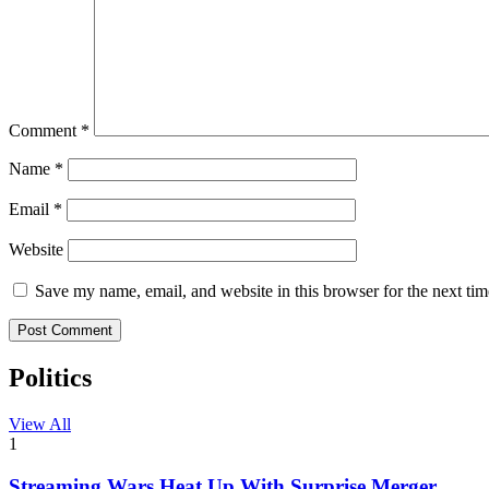
Comment
*
Name
*
Email
*
Website
Save my name, email, and website in this browser for the next ti
Politics
View All
1
Streaming Wars Heat Up With Surprise Merger