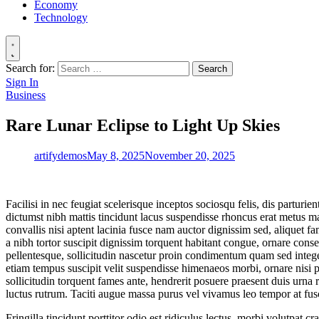
Economy
Technology
Search for:
Sign In
Business
Rare Lunar Eclipse to Light Up Skies
artifydemos
May 8, 2025
November 20, 2025
Facilisi in nec feugiat scelerisque inceptos sociosqu felis, dis parturie
dictumst nibh mattis tincidunt lacus suspendisse rhoncus erat metus m
convallis nisi aptent lacinia fusce nam auctor dignissim sed, aliquet 
a nibh tortor suscipit dignissim torquent habitant congue, ornare cons
pellentesque, sollicitudin nascetur proin condimentum quam sed integer 
etiam tempus suscipit velit suspendisse himenaeos morbi, ornare nisi p
sollicitudin torquent fames ante, hendrerit posuere praesent duis urna r
luctus rutrum. Taciti augue massa purus vel vivamus leo tempor at fusce
Fringilla tincidunt porttitor odio est ridiculus lectus, morbi volutpat