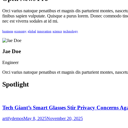
Orci varius natoque penatibus et magnis dis parturient montes, nascetu
finibus sapien vulputate. Quisque a purus lorem. Donec commodo tincidu
nec est viverra sodales at id mi.
business
economy
global
innovation
science
technology
Jae Doe
Engineer
Orci varius natoque penatibus et magnis dis parturient montes, nascetu
Spotlight
Tech Giant’s Smart Glasses Stir Privacy Concerns Ag
artifydemos
May 8, 2025
November 20, 2025