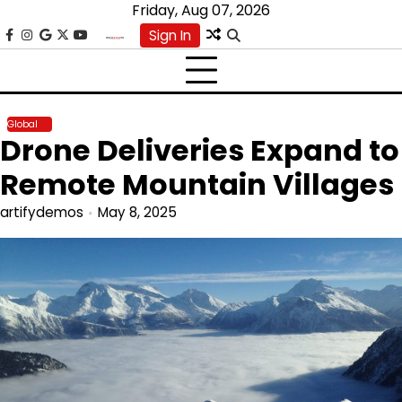
Skip
Friday, Aug 07, 2026
to
Sign In
facebook
instagram
google
x
youtube
content
Global
Drone Deliveries Expand to
Remote Mountain Villages
artifydemos
May 8, 2025