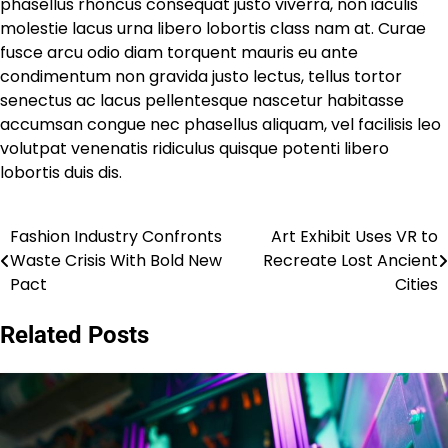
phasellus rhoncus consequat justo viverra, non iaculis
molestie lacus urna libero lobortis class nam at. Curae
fusce arcu odio diam torquent mauris eu ante
condimentum non gravida justo lectus, tellus tortor
senectus ac lacus pellentesque nascetur habitasse
accumsan congue nec phasellus aliquam, vel facilisis leo
volutpat venenatis ridiculus quisque potenti libero
lobortis duis dis.
Fashion Industry Confronts
Art Exhibit Uses VR to
Post
Waste Crisis With Bold New
Recreate Lost Ancient
navigation
Pact
Cities
Related Posts