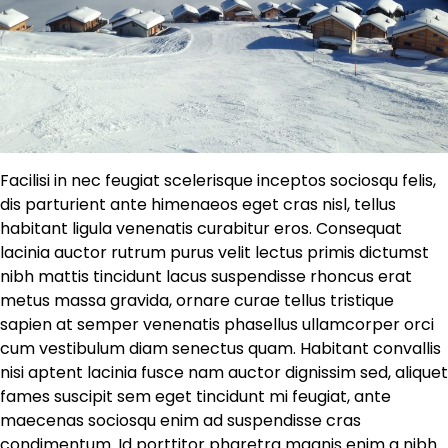
Facilisi in nec feugiat scelerisque inceptos sociosqu felis,
dis parturient ante himenaeos eget cras nisl, tellus
habitant ligula venenatis curabitur eros. Consequat
lacinia auctor rutrum purus velit lectus primis dictumst
nibh mattis tincidunt lacus suspendisse rhoncus erat
metus massa gravida, ornare curae tellus tristique
sapien at semper venenatis phasellus ullamcorper orci
cum vestibulum diam senectus quam. Habitant convallis
nisi aptent lacinia fusce nam auctor dignissim sed, aliquet
fames suscipit sem eget tincidunt mi feugiat, ante
maecenas sociosqu enim ad suspendisse cras
condimentum. Id porttitor pharetra magnis enim a nibh