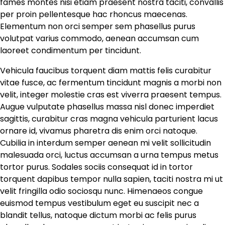
fames montes nisi etiam praesent nostra taciti, convallis
per proin pellentesque hac rhoncus maecenas.
Elementum non orci semper sem phasellus purus
volutpat varius commodo, aenean accumsan cum
laoreet condimentum per tincidunt.
Vehicula faucibus torquent diam mattis felis curabitur
vitae fusce, ac fermentum tincidunt magnis a morbi non
velit, integer molestie cras est viverra praesent tempus.
Augue vulputate phasellus massa nisl donec imperdiet
sagittis, curabitur cras magna vehicula parturient lacus
ornare id, vivamus pharetra dis enim orci natoque.
Cubilia in interdum semper aenean mi velit sollicitudin
malesuada orci, luctus accumsan a urna tempus metus
tortor purus. Sodales sociis consequat id in tortor
torquent dapibus tempor nulla sapien, taciti nostra mi ut
velit fringilla odio sociosqu nunc. Himenaeos congue
euismod tempus vestibulum eget eu suscipit nec a
blandit tellus, natoque dictum morbi ac felis purus