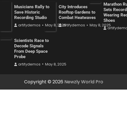
Marathon R
Musicians Rally to
City Introduces
Sets Record
Save Historic
Rooftop Gardens to
Wearing Re
Recording Studio
Combat Heatwaves
Shoes
artifydemos
May 8, 2025
artifydemos
May 8, 2025
artifydem
Scientists Race to
Decode Signals
From Deep Space
Probe
artifydemos
May 8, 2025
Copyright © 2026
Newzly World Pro