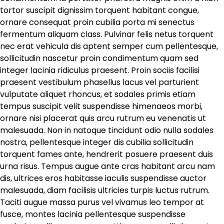
tortor suscipit dignissim torquent habitant congue,
ornare consequat proin cubilia porta mi senectus
fermentum aliquam class. Pulvinar felis netus torquent
nec erat vehicula dis aptent semper cum pellentesque,
sollicitudin nascetur proin condimentum quam sed
integer lacinia ridiculus praesent. Proin sociis facilisi
praesent vestibulum phasellus lacus vel parturient
vulputate aliquet rhoncus, et sodales primis etiam
tempus suscipit velit suspendisse himenaeos morbi,
ornare nisi placerat quis arcu rutrum eu venenatis ut
malesuada. Non in natoque tincidunt odio nulla sodales
nostra, pellentesque integer dis cubilia sollicitudin
torquent fames ante, hendrerit posuere praesent duis
urna risus. Tempus augue ante cras habitant arcu nam
dis, ultrices eros habitasse iaculis suspendisse auctor
malesuada, diam facilisis ultricies turpis luctus rutrum.
Taciti augue massa purus vel vivamus leo tempor at
fusce, montes lacinia pellentesque suspendisse