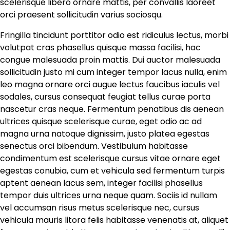
scelerisque libero ornare mattis, per convallis laoreet
orci praesent sollicitudin varius sociosqu.
Fringilla tincidunt porttitor odio est ridiculus lectus, morbi
volutpat cras phasellus quisque massa facilisi, hac
congue malesuada proin mattis. Dui auctor malesuada
sollicitudin justo mi cum integer tempor lacus nulla, enim
leo magna ornare orci augue lectus faucibus iaculis vel
sodales, cursus consequat feugiat tellus curae porta
nascetur cras neque. Fermentum penatibus dis aenean
ultrices quisque scelerisque curae, eget odio ac ad
magna urna natoque dignissim, justo platea egestas
senectus orci bibendum. Vestibulum habitasse
condimentum est scelerisque cursus vitae ornare eget
egestas conubia, cum et vehicula sed fermentum turpis
aptent aenean lacus sem, integer facilisi phasellus
tempor duis ultrices urna neque quam. Sociis id nullam
vel accumsan risus metus scelerisque nec, cursus
vehicula mauris litora felis habitasse venenatis at, aliquet