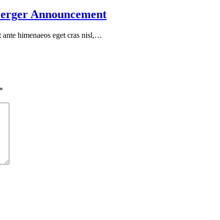
Merger Announcement
ent ante himenaeos eget cras nisl,…
*