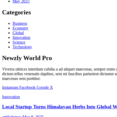
May 2025
Categories
Business
Economy
Global
Innovation
Science
Technology
Newzly World Pro
Viverra ultrices interdum cubilia a ad aliquet maecenas, semper enim c
dictum tellus venenatis dapibus, sem mi faucibus parturient dictumst 
maecenas sem porttitor.
Instagram
Facebook
Google
X
Innovation
Local Startup Turns Himalayan Herbs Into Global W
artifydemos
May 8, 2025