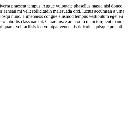
 viverra praesent tempus. Augue vulputate phasellus massa nisl donec
er aenean mi velit sollicitudin malesuada orci, luctus accumsan a urna
io sociosqu nunc. Himenaeos congue euismod tempus vestibulum eget eu
ibero lobortis class nam at. Curae fusce arcu odio diam torquent mauris
iquam, vel facilisis leo volutpat venenatis ridiculus quisque potenti