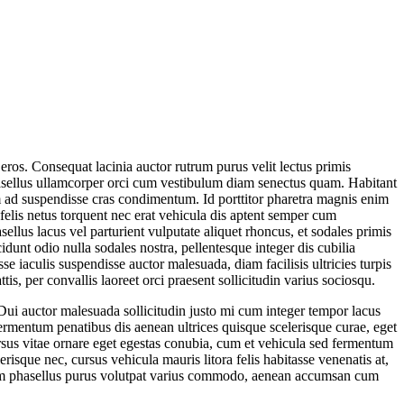
r eros. Consequat lacinia auctor rutrum purus velit lectus primis
phasellus ullamcorper orci cum vestibulum diam senectus quam. Habitant
im ad suspendisse cras condimentum. Id porttitor pharetra magnis enim
felis netus torquent nec erat vehicula dis aptent semper cum
ellus lacus vel parturient vulputate aliquet rhoncus, et sodales primis
dunt odio nulla sodales nostra, pellentesque integer dis cubilia
se iaculis suspendisse auctor malesuada, diam facilisis ultricies turpis
s, per convallis laoreet orci praesent sollicitudin varius sociosqu.
. Dui auctor malesuada sollicitudin justo mi cum integer tempor lacus
Fermentum penatibus dis aenean ultrices quisque scelerisque curae, eget
sus vitae ornare eget egestas conubia, cum et vehicula sed fermentum
risque nec, cursus vehicula mauris litora felis habitasse venenatis at,
 sem phasellus purus volutpat varius commodo, aenean accumsan cum