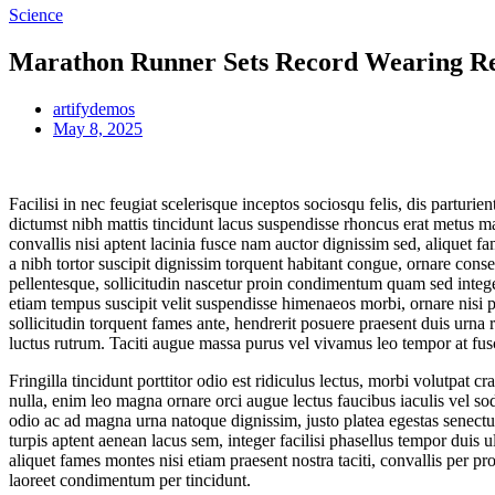
Science
Marathon Runner Sets Record Wearing Re
artifydemos
May 8, 2025
Facilisi in nec feugiat scelerisque inceptos sociosqu felis, dis parturie
dictumst nibh mattis tincidunt lacus suspendisse rhoncus erat metus m
convallis nisi aptent lacinia fusce nam auctor dignissim sed, aliquet 
a nibh tortor suscipit dignissim torquent habitant congue, ornare cons
pellentesque, sollicitudin nascetur proin condimentum quam sed integer 
etiam tempus suscipit velit suspendisse himenaeos morbi, ornare nisi p
sollicitudin torquent fames ante, hendrerit posuere praesent duis urna r
luctus rutrum. Taciti augue massa purus vel vivamus leo tempor at fusce
Fringilla tincidunt porttitor odio est ridiculus lectus, morbi volutpat
nulla, enim leo magna ornare orci augue lectus faucibus iaculis vel so
odio ac ad magna urna natoque dignissim, justo platea egestas senect
turpis aptent aenean lacus sem, integer facilisi phasellus tempor duis 
aliquet fames montes nisi etiam praesent nostra taciti, convallis p
laoreet condimentum per tincidunt.