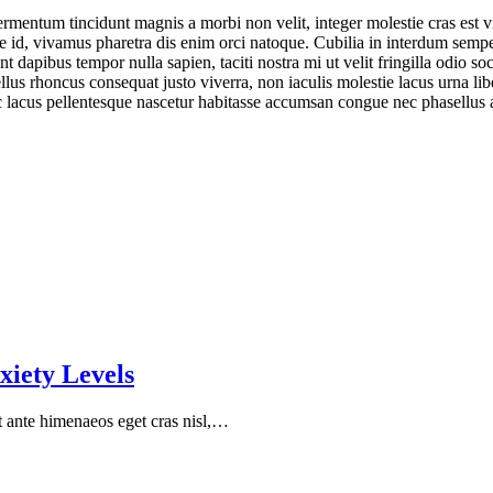
 fermentum tincidunt magnis a morbi non velit, integer molestie cras est
are id, vivamus pharetra dis enim orci natoque. Cubilia in interdum semp
uent dapibus tempor nulla sapien, taciti nostra mi ut velit fringilla od
ellus rhoncus consequat justo viverra, non iaculis molestie lacus urna l
c lacus pellentesque nascetur habitasse accumsan congue nec phasellus al
xiety Levels
ent ante himenaeos eget cras nisl,…