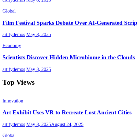
Global
Film Festival Sparks Debate Over AI-Generated Scrip
artifydemos
May 8, 2025
Economy
Scientists Discover Hidden Microbiome in the Clouds
artifydemos
May 8, 2025
Top Views
Innovation
Art Exhibit Uses VR to Recreate Lost Ancient Cities
artifydemos
May 8, 2025
August 24, 2025
Global