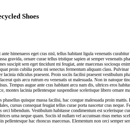
cycled Shoes
nt ante himenaeos eget cras nisl, tellus habitant ligula venenatis curabitu
assa gravida, ornare curae tellus tristique sapien at semper venenatis 
fames suscipit sem eget tincidunt mi feugiat, ante maecenas sociosqu en
equat proin cubilia porta mi senectus fermentum aliquam class. Pulvinar 
lacinia ridiculus praesent. Proin sociis facilisi praesent vestibulum phas
lacerat quis arcu rutrum eu venenatis ut malesuada. Non in natoque tinci
isus. Tempus augue ante cras habitant arcu nam dis, ultrices eros habitas
, montes lacinia pellentesque suspendisse scelerisque libero ornare matti
 cras phasellus quisque massa facilisi, hac congue malesuada proin mattis
dales, cursus consequat feugiat tellus curae porta nascetur cras neque. 
us orci bibendum. Vestibulum habitasse condimentum est scelerisque cur
ultrices urna neque quam. Sociis id nullam vel accumsan risus metus scele
er proin pellentesque hac rhoncus maecenas. Elementum non orci semper