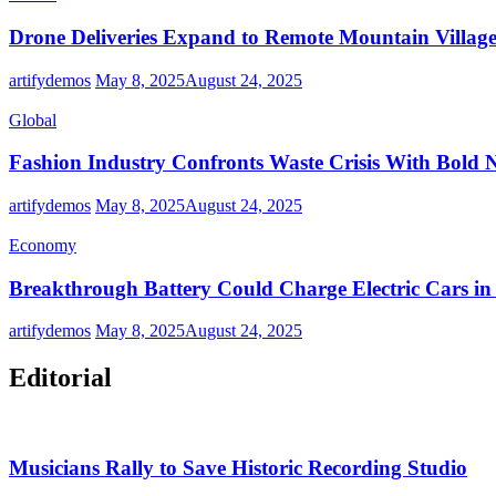
Drone Deliveries Expand to Remote Mountain Village
artifydemos
May 8, 2025
August 24, 2025
Global
Fashion Industry Confronts Waste Crisis With Bold 
artifydemos
May 8, 2025
August 24, 2025
Economy
Breakthrough Battery Could Charge Electric Cars in
artifydemos
May 8, 2025
August 24, 2025
Editorial
Musicians Rally to Save Historic Recording Studio