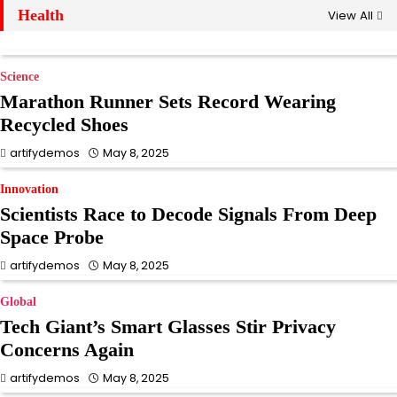
Health
View All
Science
Marathon Runner Sets Record Wearing
Recycled Shoes
Science
Streaming Wars Heat Up With
artifydemos
May 8, 2025
Surprise Merger
Innovation
Announcement
Scientists Race to Decode Signals From Deep
artifydemos
May 8, 2025
Space Probe
artifydemos
May 8, 2025
Innovation
Historic Temple Found Beneath
Global
Expanding Metro Lines
Tech Giant’s Smart Glasses Stir Privacy
artifydemos
May 8, 2025
Concerns Again
artifydemos
May 8, 2025
Innovation