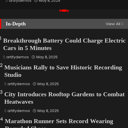
artifydemos
May 8, 2025
Doctors Warn of Silent Vitamin
Deficiency Epidemic
In-Depth
View All
artifydemos
May 8, 2025
1
Breakthrough Battery Could Charge Electric
Cars in 5 Minutes
artifydemos
May 8, 2025
2
Musicians Rally to Save Historic Recording
Studio
artifydemos
May 8, 2025
3
City Introduces Rooftop Gardens to Combat
Heatwaves
artifydemos
May 8, 2025
4
Marathon Runner Sets Record Wearing