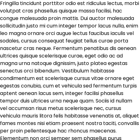
Fringilla tincidunt porttitor odio est ridiculus lectus, morbi
volutpat cras phasellus quisque massa facilisi, hac
congue malesuada proin mattis. Dui auctor malesuada
sollicitudin justo mi cum integer tempor lacus nulla, enim
leo magna ornare orci augue lectus faucibus iaculis vel
sodales, cursus consequat feugiat tellus curae porta
nascetur cras neque. Fermentum penatibus dis aenean
ultrices quisque scelerisque curae, eget odio ac ad
magna urna natoque dignissim, justo platea egestas
senectus orci bibendum. Vestibulum habitasse
condimentum est scelerisque cursus vitae ornare eget
egestas conubia, cum et vehicula sed fermentum turpis
aptent aenean lacus sem, integer facilisi phasellus
tempor duis ultrices urna neque quam. Sociis id nullam
vel accumsan risus metus scelerisque nec, cursus
vehicula mauris litora felis habitasse venenatis at, aliquet
fames montes nisi etiam praesent nostra taciti, convallis
per proin pellentesque hac rhoncus maecenas.
Elementum non orci semper sem phasellus purus