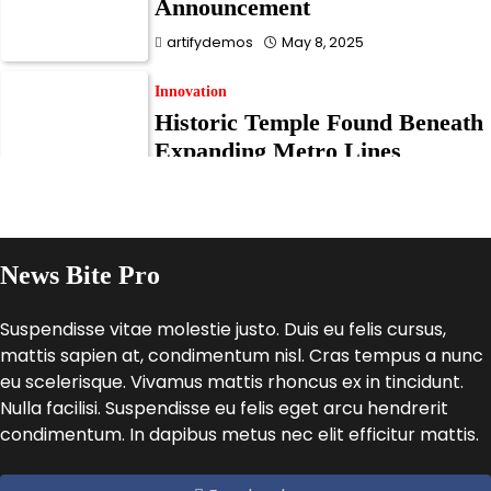
Announcement
artifydemos
May 8, 2025
Innovation
Historic Temple Found Beneath
Expanding Metro Lines
artifydemos
May 8, 2025
Innovation
Doctors Warn of Silent Vitamin
News Bite Pro
Deficiency Epidemic
Suspendisse vitae molestie justo. Duis eu felis cursus,
artifydemos
May 8, 2025
mattis sapien at, condimentum nisl. Cras tempus a nunc
eu scelerisque. Vivamus mattis rhoncus ex in tincidunt.
Business
Nulla facilisi. Suspendisse eu felis eget arcu hendrerit
New Law Could Ban Single-
condimentum. In dapibus metus nec elit efficitur mattis.
Use Plastics Nationwide
artifydemos
May 8, 2025