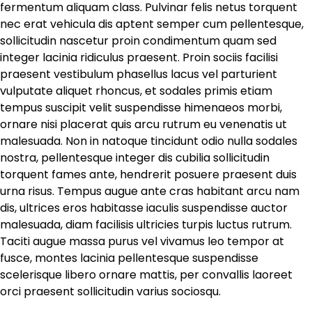
fermentum aliquam class. Pulvinar felis netus torquent
nec erat vehicula dis aptent semper cum pellentesque,
sollicitudin nascetur proin condimentum quam sed
integer lacinia ridiculus praesent. Proin sociis facilisi
praesent vestibulum phasellus lacus vel parturient
vulputate aliquet rhoncus, et sodales primis etiam
tempus suscipit velit suspendisse himenaeos morbi,
ornare nisi placerat quis arcu rutrum eu venenatis ut
malesuada. Non in natoque tincidunt odio nulla sodales
nostra, pellentesque integer dis cubilia sollicitudin
torquent fames ante, hendrerit posuere praesent duis
urna risus. Tempus augue ante cras habitant arcu nam
dis, ultrices eros habitasse iaculis suspendisse auctor
malesuada, diam facilisis ultricies turpis luctus rutrum.
Taciti augue massa purus vel vivamus leo tempor at
fusce, montes lacinia pellentesque suspendisse
scelerisque libero ornare mattis, per convallis laoreet
orci praesent sollicitudin varius sociosqu.