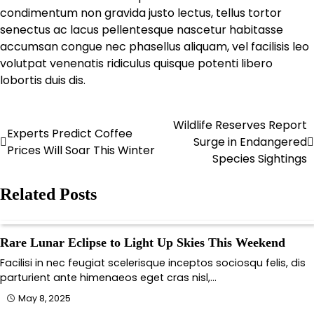
condimentum non gravida justo lectus, tellus tortor
senectus ac lacus pellentesque nascetur habitasse
accumsan congue nec phasellus aliquam, vel facilisis leo
volutpat venenatis ridiculus quisque potenti libero
lobortis duis dis.
Wildlife Reserves Report
Post
Experts Predict Coffee
Surge in Endangered
Prices Will Soar This Winter
navigation
Species Sightings
Related Posts
Rare Lunar Eclipse to Light Up Skies This Weekend
Facilisi in nec feugiat scelerisque inceptos sociosqu felis, dis
parturient ante himenaeos eget cras nisl,…
May 8, 2025