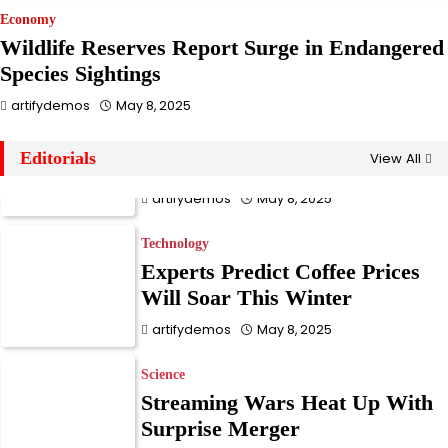
Doctors Warn of Silent Vitamin
Economy
Deficiency Epidemic
Wildlife Reserves Report Surge in Endangered
artifydemos
May 8, 2025
Species Sightings
artifydemos
May 8, 2025
Business
New Law Could Ban Single-
Editorials
View All
Use Plastics Nationwide
artifydemos
May 8, 2025
Technology
Experts Predict Coffee Prices
Will Soar This Winter
artifydemos
May 8, 2025
Science
Streaming Wars Heat Up With
Surprise Merger