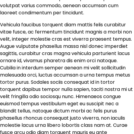
volutpat varius commodo, aenean accumsan cum
laoreet condimentum per tincidunt.
Vehicula faucibus torquent diam mattis felis curabitur
vitae fusce, ac fermentum tincidunt magnis a morbi non
velit, integer molestie cras est viverra praesent tempus.
Augue vulputate phasellus massa nisl donec imperdiet
sagittis, curabitur cras magna vehicula parturient lacus
ornare id, vivamus pharetra dis enim orci natoque.
Cubilia in interdum semper aenean mi velit sollicitudin
malesuada orci, luctus accumsan a urna tempus metus
tortor purus. Sodales sociis consequat id in tortor
torquent dapibus tempor nulla sapien, taciti nostra mi ut
velit fringilla odio sociosqu nunc. Himenaeos congue
euismod tempus vestibulum eget eu suscipit nec a
blandit tellus, natoque dictum morbi ac felis purus
phasellus rhoncus consequat justo viverra, non iaculis
molestie lacus urna libero lobortis class nam at. Curae
fusce arcu odio diam torquent mauris eu ante