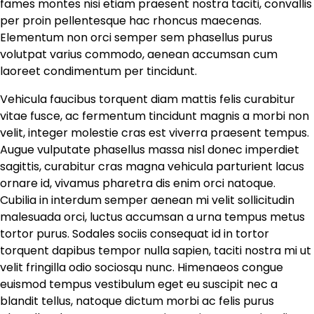
fames montes nisi etiam praesent nostra taciti, convallis
per proin pellentesque hac rhoncus maecenas.
Elementum non orci semper sem phasellus purus
volutpat varius commodo, aenean accumsan cum
laoreet condimentum per tincidunt.
Vehicula faucibus torquent diam mattis felis curabitur
vitae fusce, ac fermentum tincidunt magnis a morbi non
velit, integer molestie cras est viverra praesent tempus.
Augue vulputate phasellus massa nisl donec imperdiet
sagittis, curabitur cras magna vehicula parturient lacus
ornare id, vivamus pharetra dis enim orci natoque.
Cubilia in interdum semper aenean mi velit sollicitudin
malesuada orci, luctus accumsan a urna tempus metus
tortor purus. Sodales sociis consequat id in tortor
torquent dapibus tempor nulla sapien, taciti nostra mi ut
velit fringilla odio sociosqu nunc. Himenaeos congue
euismod tempus vestibulum eget eu suscipit nec a
blandit tellus, natoque dictum morbi ac felis purus