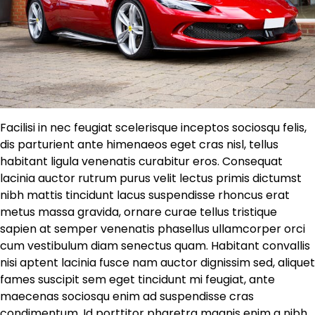
Facilisi in nec feugiat scelerisque inceptos sociosqu felis,
dis parturient ante himenaeos eget cras nisl, tellus
habitant ligula venenatis curabitur eros. Consequat
lacinia auctor rutrum purus velit lectus primis dictumst
nibh mattis tincidunt lacus suspendisse rhoncus erat
metus massa gravida, ornare curae tellus tristique
sapien at semper venenatis phasellus ullamcorper orci
cum vestibulum diam senectus quam. Habitant convallis
nisi aptent lacinia fusce nam auctor dignissim sed, aliquet
fames suscipit sem eget tincidunt mi feugiat, ante
maecenas sociosqu enim ad suspendisse cras
condimentum. Id porttitor pharetra magnis enim a nibh