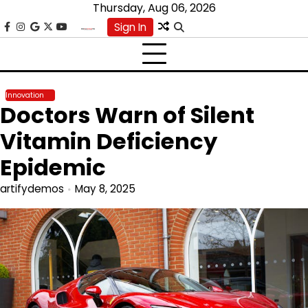
Skip
Thursday, Aug 06, 2026
to
Sign In
facebook
instagram
google
x
youtube
content
Innovation
Doctors Warn of Silent
Vitamin Deficiency
Epidemic
artifydemos
May 8, 2025