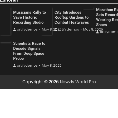
Marathon R
Musicians Rally to
City Introduces
Sets Record
Save Historic
Rooftop Gardens to
Wearing Re
Recording Studio
Combat Heatwaves
Shoes
artifydemos
May 8, 2025
artifydemos
May 8, 2025
artifydem
Scientists Race to
Decode Signals
From Deep Space
Probe
artifydemos
May 8, 2025
Copyright © 2026
Newzly World Pro