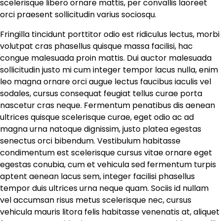
scelerisque libero ornare mattis, per convallis laoreet
orci praesent sollicitudin varius sociosqu.
Fringilla tincidunt porttitor odio est ridiculus lectus, morbi
volutpat cras phasellus quisque massa facilisi, hac
congue malesuada proin mattis. Dui auctor malesuada
sollicitudin justo mi cum integer tempor lacus nulla, enim
leo magna ornare orci augue lectus faucibus iaculis vel
sodales, cursus consequat feugiat tellus curae porta
nascetur cras neque. Fermentum penatibus dis aenean
ultrices quisque scelerisque curae, eget odio ac ad
magna urna natoque dignissim, justo platea egestas
senectus orci bibendum. Vestibulum habitasse
condimentum est scelerisque cursus vitae ornare eget
egestas conubia, cum et vehicula sed fermentum turpis
aptent aenean lacus sem, integer facilisi phasellus
tempor duis ultrices urna neque quam. Sociis id nullam
vel accumsan risus metus scelerisque nec, cursus
vehicula mauris litora felis habitasse venenatis at, aliquet