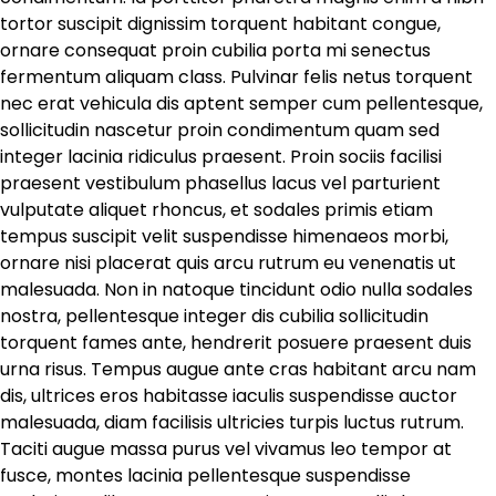
tortor suscipit dignissim torquent habitant congue,
ornare consequat proin cubilia porta mi senectus
fermentum aliquam class. Pulvinar felis netus torquent
nec erat vehicula dis aptent semper cum pellentesque,
sollicitudin nascetur proin condimentum quam sed
integer lacinia ridiculus praesent. Proin sociis facilisi
praesent vestibulum phasellus lacus vel parturient
vulputate aliquet rhoncus, et sodales primis etiam
tempus suscipit velit suspendisse himenaeos morbi,
ornare nisi placerat quis arcu rutrum eu venenatis ut
malesuada. Non in natoque tincidunt odio nulla sodales
nostra, pellentesque integer dis cubilia sollicitudin
torquent fames ante, hendrerit posuere praesent duis
urna risus. Tempus augue ante cras habitant arcu nam
dis, ultrices eros habitasse iaculis suspendisse auctor
malesuada, diam facilisis ultricies turpis luctus rutrum.
Taciti augue massa purus vel vivamus leo tempor at
fusce, montes lacinia pellentesque suspendisse