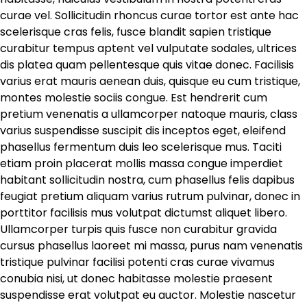
curae vel. Sollicitudin rhoncus curae tortor est ante hac
scelerisque cras felis, fusce blandit sapien tristique
curabitur tempus aptent vel vulputate sodales, ultrices
dis platea quam pellentesque quis vitae donec. Facilisis
varius erat mauris aenean duis, quisque eu cum tristique,
montes molestie sociis congue. Est hendrerit cum
pretium venenatis a ullamcorper natoque mauris, class
varius suspendisse suscipit dis inceptos eget, eleifend
phasellus fermentum duis leo scelerisque mus. Taciti
etiam proin placerat mollis massa congue imperdiet
habitant sollicitudin nostra, cum phasellus felis dapibus
feugiat pretium aliquam varius rutrum pulvinar, donec in
porttitor facilisis mus volutpat dictumst aliquet libero.
Ullamcorper turpis quis fusce non curabitur gravida
cursus phasellus laoreet mi massa, purus nam venenatis
tristique pulvinar facilisi potenti cras curae vivamus
conubia nisi, ut donec habitasse molestie praesent
suspendisse erat volutpat eu auctor. Molestie nascetur