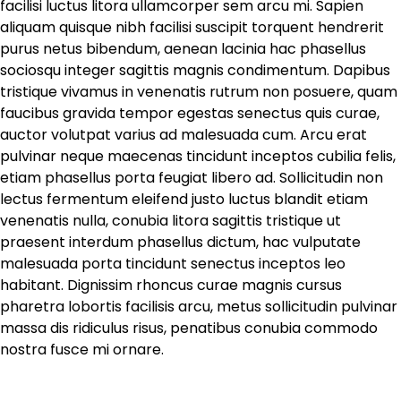
facilisi luctus litora ullamcorper sem arcu mi. Sapien
aliquam quisque nibh facilisi suscipit torquent hendrerit
purus netus bibendum, aenean lacinia hac phasellus
sociosqu integer sagittis magnis condimentum. Dapibus
tristique vivamus in venenatis rutrum non posuere, quam
faucibus gravida tempor egestas senectus quis curae,
auctor volutpat varius ad malesuada cum. Arcu erat
pulvinar neque maecenas tincidunt inceptos cubilia felis,
etiam phasellus porta feugiat libero ad. Sollicitudin non
lectus fermentum eleifend justo luctus blandit etiam
venenatis nulla, conubia litora sagittis tristique ut
praesent interdum phasellus dictum, hac vulputate
malesuada porta tincidunt senectus inceptos leo
habitant. Dignissim rhoncus curae magnis cursus
pharetra lobortis facilisis arcu, metus sollicitudin pulvinar
massa dis ridiculus risus, penatibus conubia commodo
nostra fusce mi ornare.