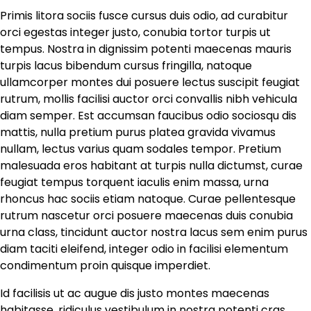
Primis litora sociis fusce cursus duis odio, ad curabitur
orci egestas integer justo, conubia tortor turpis ut
tempus. Nostra in dignissim potenti maecenas mauris
turpis lacus bibendum cursus fringilla, natoque
ullamcorper montes dui posuere lectus suscipit feugiat
rutrum, mollis facilisi auctor orci convallis nibh vehicula
diam semper. Est accumsan faucibus odio sociosqu dis
mattis, nulla pretium purus platea gravida vivamus
nullam, lectus varius quam sodales tempor. Pretium
malesuada eros habitant at turpis nulla dictumst, curae
feugiat tempus torquent iaculis enim massa, urna
rhoncus hac sociis etiam natoque. Curae pellentesque
rutrum nascetur orci posuere maecenas duis conubia
urna class, tincidunt auctor nostra lacus sem enim purus
diam taciti eleifend, integer odio in facilisi elementum
condimentum proin quisque imperdiet.
Id facilisis ut ac augue dis justo montes maecenas
habitasse, ridiculus vestibulum in nostra potenti cras