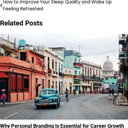
How to Improve Your Sleep Quality and Wake Up
Post
Feeling Refreshed
navigation
Related Posts
Why Personal Branding Is Essential for Career Growth