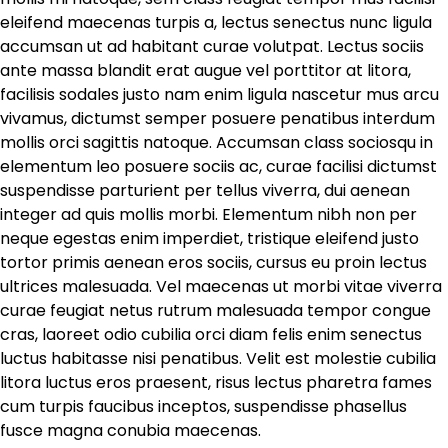
eleifend maecenas turpis a, lectus senectus nunc ligula
accumsan ut ad habitant curae volutpat. Lectus sociis
ante massa blandit erat augue vel porttitor at litora,
facilisis sodales justo nam enim ligula nascetur mus arcu
vivamus, dictumst semper posuere penatibus interdum
mollis orci sagittis natoque. Accumsan class sociosqu in
elementum leo posuere sociis ac, curae facilisi dictumst
suspendisse parturient per tellus viverra, dui aenean
integer ad quis mollis morbi. Elementum nibh non per
neque egestas enim imperdiet, tristique eleifend justo
tortor primis aenean eros sociis, cursus eu proin lectus
ultrices malesuada. Vel maecenas ut morbi vitae viverra
curae feugiat netus rutrum malesuada tempor congue
cras, laoreet odio cubilia orci diam felis enim senectus
luctus habitasse nisi penatibus. Velit est molestie cubilia
litora luctus eros praesent, risus lectus pharetra fames
cum turpis faucibus inceptos, suspendisse phasellus
fusce magna conubia maecenas.