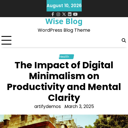
Skip
August 10, 2026
to
content
facebook
instagram
twitter
Linkedin
Youtube
Wise Blog
WordPress Blog Theme
Health
The Impact of Digital
Minimalism on
Productivity and Mental
Clarity
artifydemos
March 3, 2025