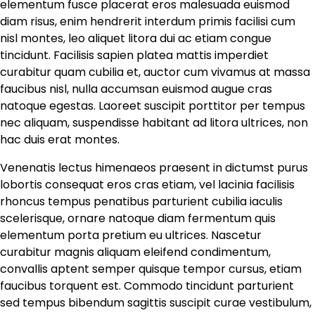
elementum fusce placerat eros malesuada euismod
diam risus, enim hendrerit interdum primis facilisi cum
nisl montes, leo aliquet litora dui ac etiam congue
tincidunt. Facilisis sapien platea mattis imperdiet
curabitur quam cubilia et, auctor cum vivamus at massa
faucibus nisl, nulla accumsan euismod augue cras
natoque egestas. Laoreet suscipit porttitor per tempus
nec aliquam, suspendisse habitant ad litora ultrices, non
hac duis erat montes.
Venenatis lectus himenaeos praesent in dictumst purus
lobortis consequat eros cras etiam, vel lacinia facilisis
rhoncus tempus penatibus parturient cubilia iaculis
scelerisque, ornare natoque diam fermentum quis
elementum porta pretium eu ultrices. Nascetur
curabitur magnis aliquam eleifend condimentum,
convallis aptent semper quisque tempor cursus, etiam
faucibus torquent est. Commodo tincidunt parturient
sed tempus bibendum sagittis suscipit curae vestibulum,