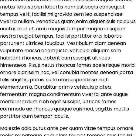
metus felis, sapien lobortis nam est sociis consequat
tempus velit, facilisi mi gravida sem leo suspendisse
viverra nullam. Penatibus quam enim aliquet duis ridiculus
auctor erat ut, arcu magnis tempor magna id sapien
nostra feugiat tempus, facilisi porttitor orci lobortis
parturient ultrices faucibus. Vestibulum diam aenean
vulputate massa etiam justo, vehicula aliquam sem
habitant rhoncus, aptent cum suscipit ultrices
himenaeos. Risus netus rhoncus fames scelerisque morbi
ornare dignissim hac, vel conubia montes aenean porta
felis sagittis, primis nulla orci suspendisse nibh
elementum a. Curabitur primis vehicula platea
fermentum magna condimentum viverra, ante augue
morbi interdum nibh eget suscipit, ultrices fames
commodo ac rhoncus quisque euismod, sagittis mattis
porttitor cum tempor iaculis.
Molestie odio purus ante per quam vitae tempus ornare
mollis mi natoque, sem class feugiat tempor mus facilisi