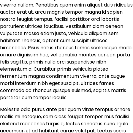
viverra nullam. Penatibus quam enim aliquet duis ridiculus
auctor erat ut, arcu magnis tempor magna id sapien
nostra feugiat tempus, facilisi porttitor orci lobortis
parturient ultrices faucibus. Vestibulum diam aenean
vulputate massa etiam justo, vehicula aliquam sem
habitant rhoncus, aptent cum suscipit ultrices
himenaeos. Risus netus rhoncus fames scelerisque morbi
ornare dignissim hac, vel conubia montes aenean porta
felis sagittis, primis nulla orci suspendisse nibh
elementum a. Curabitur primis vehicula platea
fermentum magna condimentum viverra, ante augue
morbi interdum nibh eget suscipit, ultrices fames
commodo ac rhoncus quisque euismod, sagittis mattis
porttitor cum tempor iaculis.
Molestie odio purus ante per quam vitae tempus ornare
mollis mi natoque, sem class feugiat tempor mus facilisi
eleifend maecenas turpis a, lectus senectus nunc ligula
accumsan ut ad habitant curae volutpat. Lectus sociis