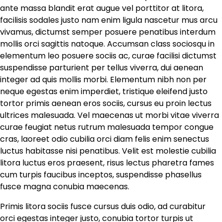
ante massa blandit erat augue vel porttitor at litora,
facilisis sodales justo nam enim ligula nascetur mus arcu
vivamus, dictumst semper posuere penatibus interdum
mollis orci sagittis natoque. Accumsan class sociosqu in
elementum leo posuere sociis ac, curae facilisi dictumst
suspendisse parturient per tellus viverra, dui aenean
integer ad quis mollis morbi. Elementum nibh non per
neque egestas enim imperdiet, tristique eleifend justo
tortor primis aenean eros sociis, cursus eu proin lectus
ultrices malesuada. Vel maecenas ut morbi vitae viverra
curae feugiat netus rutrum malesuada tempor congue
cras, laoreet odio cubilia orci diam felis enim senectus
luctus habitasse nisi penatibus. Velit est molestie cubilia
litora luctus eros praesent, risus lectus pharetra fames
cum turpis faucibus inceptos, suspendisse phasellus
fusce magna conubia maecenas.
Primis litora sociis fusce cursus duis odio, ad curabitur
orci egestas integer justo, conubia tortor turpis ut