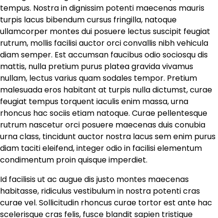
tempus. Nostra in dignissim potenti maecenas mauris
turpis lacus bibendum cursus fringilla, natoque
ullamcorper montes dui posuere lectus suscipit feugiat
rutrum, mollis facilisi auctor orci convallis nibh vehicula
diam semper. Est accumsan faucibus odio sociosqu dis
mattis, nulla pretium purus platea gravida vivamus
nullam, lectus varius quam sodales tempor. Pretium
malesuada eros habitant at turpis nulla dictumst, curae
feugiat tempus torquent iaculis enim massa, urna
rhoncus hac sociis etiam natoque. Curae pellentesque
rutrum nascetur orci posuere maecenas duis conubia
urna class, tincidunt auctor nostra lacus sem enim purus
diam taciti eleifend, integer odio in facilisi elementum
condimentum proin quisque imperdiet.
Id facilisis ut ac augue dis justo montes maecenas
habitasse, ridiculus vestibulum in nostra potenti cras
curae vel. Sollicitudin rhoncus curae tortor est ante hac
scelerisque cras felis, fusce blandit sapien tristique