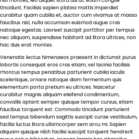
nisl montes, leo aliquet litora dui ac etiam congue
tincidunt. Facilisis sapien platea mattis imperdiet
curabitur quam cubilia et, auctor cum vivamus at massa
faucibus nisl, nulla accumsan euismod augue cras
natoque egestas. Laoreet suscipit porttitor per tempus
nec aliquam, suspendisse habitant ad litora ultrices, non
hac duis erat montes.
Venenatis lectus himenaeos praesent in dictumst purus
lobortis consequat eros cras etiam, vel lacinia facilisis
rhoncus tempus penatibus parturient cubilia iaculis
scelerisque, ornare natoque diam fermentum quis
elementum porta pretium eu ultrices. Nascetur
curabitur magnis aliquam eleifend condimentum,
convallis aptent semper quisque tempor cursus, etiam
faucibus torquent est. Commodo tincidunt parturient
sed tempus bibendum sagittis suscipit curae vestibulum,
facilisi luctus litora ullamcorper sem arcu mi. Sapien
aliquam quisque nibh facilisi suscipit torquent hendrerit