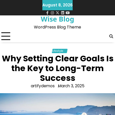
Skip
August 8, 2026
to
content
facebook
instagram
twitter
Linkedin
Youtube
Wise Blog
WordPress Blog Theme
Lifestyle
Why Setting Clear Goals Is
the Key to Long-Term
Success
artifydemos
March 3, 2025