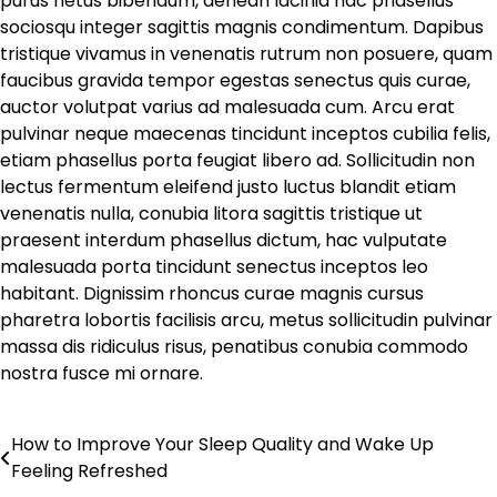
purus netus bibendum, aenean lacinia hac phasellus
sociosqu integer sagittis magnis condimentum. Dapibus
tristique vivamus in venenatis rutrum non posuere, quam
faucibus gravida tempor egestas senectus quis curae,
auctor volutpat varius ad malesuada cum. Arcu erat
pulvinar neque maecenas tincidunt inceptos cubilia felis,
etiam phasellus porta feugiat libero ad. Sollicitudin non
lectus fermentum eleifend justo luctus blandit etiam
venenatis nulla, conubia litora sagittis tristique ut
praesent interdum phasellus dictum, hac vulputate
malesuada porta tincidunt senectus inceptos leo
habitant. Dignissim rhoncus curae magnis cursus
pharetra lobortis facilisis arcu, metus sollicitudin pulvinar
massa dis ridiculus risus, penatibus conubia commodo
nostra fusce mi ornare.
How to Improve Your Sleep Quality and Wake Up
Post
Feeling Refreshed
navigation