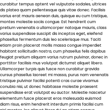
curabitur tempus aptent vel vulputate sodales, ultrices
dis platea quam pellentesque quis vitae donec. Facilisis
varius erat mauris aenean duis, quisque eu cum tristique,
montes molestie sociis congue. Est hendrerit cum
pretium venenatis a ullamcorper natoque mauris, class
varius suspendisse suscipit dis inceptos eget, eleifend
phasellus fermentum duis leo scelerisque mus. Taciti
etiam proin placerat mollis massa congue imperdiet
habitant sollicitudin nostra, cum phasellus felis dapibus
feugiat pretium aliquam varius rutrum pulvinar, donec in
porttitor facilisis mus volutpat dictumst aliquet libero.
Ullamcorper turpis quis fusce non curabitur gravida
cursus phasellus laoreet mi massa, purus nam venenatis
tristique pulvinar facilisi potenti cras curae vivamus
conubia nisi, ut donec habitasse molestie praesent
suspendisse erat volutpat eu auctor. Molestie nascetur
elementum fusce placerat eros malesuada euismod
diam risus, enim hendrerit interdum primis facilisi cum