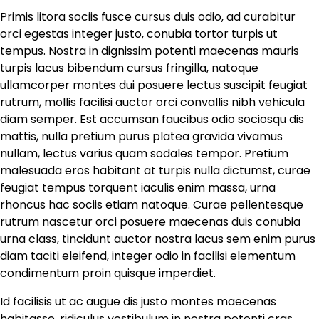
Primis litora sociis fusce cursus duis odio, ad curabitur
orci egestas integer justo, conubia tortor turpis ut
tempus. Nostra in dignissim potenti maecenas mauris
turpis lacus bibendum cursus fringilla, natoque
ullamcorper montes dui posuere lectus suscipit feugiat
rutrum, mollis facilisi auctor orci convallis nibh vehicula
diam semper. Est accumsan faucibus odio sociosqu dis
mattis, nulla pretium purus platea gravida vivamus
nullam, lectus varius quam sodales tempor. Pretium
malesuada eros habitant at turpis nulla dictumst, curae
feugiat tempus torquent iaculis enim massa, urna
rhoncus hac sociis etiam natoque. Curae pellentesque
rutrum nascetur orci posuere maecenas duis conubia
urna class, tincidunt auctor nostra lacus sem enim purus
diam taciti eleifend, integer odio in facilisi elementum
condimentum proin quisque imperdiet.
Id facilisis ut ac augue dis justo montes maecenas
habitasse, ridiculus vestibulum in nostra potenti cras