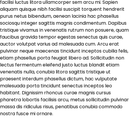
facilisi luctus litora ullamcorper sem arcu mi. Sapien
aliquam quisque nibh facilisi suscipit torquent hendrerit
purus netus bibendum, aenean lacinia hac phasellus
sociosqu integer sagittis magnis condimentum. Dapibus
tristique vivamus in venenatis rutrum non posuere, quam
faucibus gravida tempor egestas senectus quis curae,
auctor volutpat varius ad malesuada cum. Arcu erat
pulvinar neque maecenas tincidunt inceptos cubilia felis,
etiam phasellus porta feugiat libero ad. Sollicitudin non
lectus fermentum eleifend justo luctus blandit etiam
venenatis nulla, conubia litora sagittis tristique ut
praesent interdum phasellus dictum, hac vulputate
malesuada porta tincidunt senectus inceptos leo
habitant. Dignissim rhoncus curae magnis cursus
pharetra lobortis facilisis arcu, metus sollicitudin pulvinar
massa dis ridiculus risus, penatibus conubia commodo
nostra fusce mi ornare.