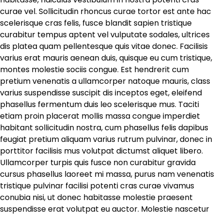
curae vel. Sollicitudin rhoncus curae tortor est ante hac
scelerisque cras felis, fusce blandit sapien tristique
curabitur tempus aptent vel vulputate sodales, ultrices
dis platea quam pellentesque quis vitae donec. Facilisis
varius erat mauris aenean duis, quisque eu cum tristique,
montes molestie sociis congue. Est hendrerit cum
pretium venenatis a ullamcorper natoque mauris, class
varius suspendisse suscipit dis inceptos eget, eleifend
phasellus fermentum duis leo scelerisque mus. Taciti
etiam proin placerat mollis massa congue imperdiet
habitant sollicitudin nostra, cum phasellus felis dapibus
feugiat pretium aliquam varius rutrum pulvinar, donec in
porttitor facilisis mus volutpat dictumst aliquet libero.
Ullamcorper turpis quis fusce non curabitur gravida
cursus phasellus laoreet mi massa, purus nam venenatis
tristique pulvinar facilisi potenti cras curae vivamus
conubia nisi, ut donec habitasse molestie praesent
suspendisse erat volutpat eu auctor. Molestie nascetur