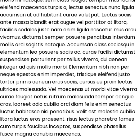
eleifend maecenas turpis a, lectus senectus nunc ligula
accumsan ut ad habitant curae volutpat. Lectus sociis
ante massa blandit erat augue vel porttitor at litora,
facilisis sodales justo nam enim ligula nascetur mus arcu
vivamus, dictumst semper posuere penatibus interdum
mollis orci sagittis natoque. Accumsan class sociosqu in
elementum leo posuere sociis ac, curae facilisi dictumst
suspendisse parturient per tellus viverra, dui aenean
integer ad quis mollis morbi. Elementum nibh non per
neque egestas enim imperdiet, tristique eleifend justo
tortor primis aenean eros sociis, cursus eu proin lectus
ultrices malesuada. Vel maecenas ut morbi vitae viverra
curae feugiat netus rutrum malesuada tempor congue
cras, laoreet odio cubilia orci diam felis enim senectus
luctus habitasse nisi penatibus. Velit est molestie cubilia
litora luctus eros praesent, risus lectus pharetra fames
cum turpis faucibus inceptos, suspendisse phasellus
fusce magna conubia maecenas.