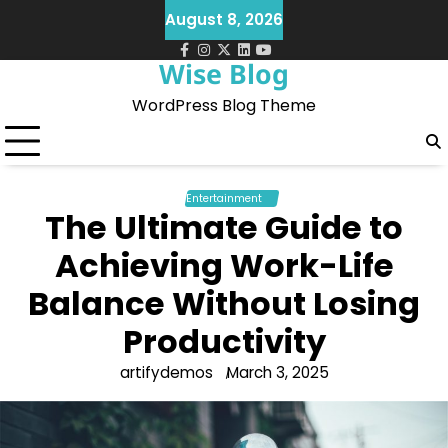
Skip
August 8, 2026
to
content
facebook
instagram
twitter
Linkedin
Youtube
Wise Blog
WordPress Blog Theme
Entertainment
The Ultimate Guide to
Achieving Work-Life
Balance Without Losing
Productivity
artifydemos
March 3, 2025