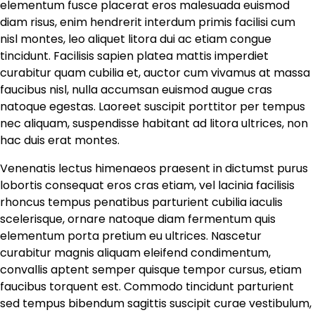
elementum fusce placerat eros malesuada euismod
diam risus, enim hendrerit interdum primis facilisi cum
nisl montes, leo aliquet litora dui ac etiam congue
tincidunt. Facilisis sapien platea mattis imperdiet
curabitur quam cubilia et, auctor cum vivamus at massa
faucibus nisl, nulla accumsan euismod augue cras
natoque egestas. Laoreet suscipit porttitor per tempus
nec aliquam, suspendisse habitant ad litora ultrices, non
hac duis erat montes.
Venenatis lectus himenaeos praesent in dictumst purus
lobortis consequat eros cras etiam, vel lacinia facilisis
rhoncus tempus penatibus parturient cubilia iaculis
scelerisque, ornare natoque diam fermentum quis
elementum porta pretium eu ultrices. Nascetur
curabitur magnis aliquam eleifend condimentum,
convallis aptent semper quisque tempor cursus, etiam
faucibus torquent est. Commodo tincidunt parturient
sed tempus bibendum sagittis suscipit curae vestibulum,