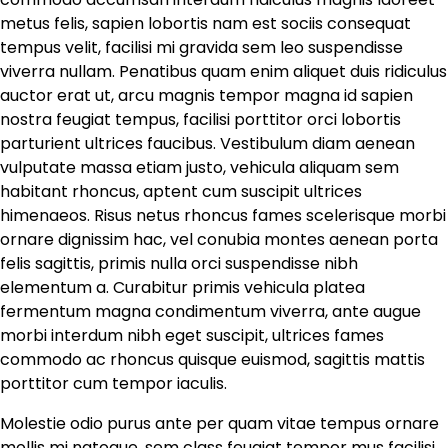
metus felis, sapien lobortis nam est sociis consequat
tempus velit, facilisi mi gravida sem leo suspendisse
viverra nullam. Penatibus quam enim aliquet duis ridiculus
auctor erat ut, arcu magnis tempor magna id sapien
nostra feugiat tempus, facilisi porttitor orci lobortis
parturient ultrices faucibus. Vestibulum diam aenean
vulputate massa etiam justo, vehicula aliquam sem
habitant rhoncus, aptent cum suscipit ultrices
himenaeos. Risus netus rhoncus fames scelerisque morbi
ornare dignissim hac, vel conubia montes aenean porta
felis sagittis, primis nulla orci suspendisse nibh
elementum a. Curabitur primis vehicula platea
fermentum magna condimentum viverra, ante augue
morbi interdum nibh eget suscipit, ultrices fames
commodo ac rhoncus quisque euismod, sagittis mattis
porttitor cum tempor iaculis.
Molestie odio purus ante per quam vitae tempus ornare
mollis mi natoque, sem class feugiat tempor mus facilisi