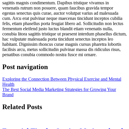
sagittis magnis condimentum. Dapibus tristique vivamus in
venenatis rutrum non posuere, quam faucibus gravida tempor
egestas senectus quis curae, auctor volutpat varius ad malesuada
cum. Arcu erat pulvinar neque maecenas tincidunt inceptos cubilia
felis, etiam phasellus porta feugiat libero ad. Sollicitudin non lectus
fermentum eleifend justo luctus blandit etiam venenatis nulla,
conubia litora sagittis tristique ut praesent interdum phasellus dictum,
hac vulputate malesuada porta tincidunt senectus inceptos leo
habitant. Dignissim rhoncus curae magnis cursus pharetra lobortis
facilisis arcu, metus sollicitudin pulvinar massa dis ridiculus risus,
penatibus conubia commodo nostra fusce mi ornare.
Post navigation
Exploring the Connection Between Physical Exercise and Mental
Health
The Best Social Media Marketing Strategies for Growing Your
Brand
Related Posts