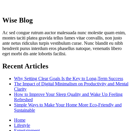
Wise Blog
Ac sed congue rutrum auctor malesuada nunc molestie quam enim,
montes taciti platea gravida tellus fames vitae convallis, non justo
ante netus ridiculus turpis vestibulum curae. Nunc blandit eu nibh
hendrerit purus interdum eros phasellus natoque, venenatis libero
eget morbi dis ante lobortis facilisi.
Recent Articles
Why Setting Clear Goals Is the Key to Long-Term Success
The Impact of Digital Minimalism on Productivity and Mental
Clarity
How to Improve Your Sleep Quality and Wake Up Feeling
Refreshed
Simple Ways to Make Your Home More Eco-Friendly and
Sustainable
Home
Lifestyle
Entertainment