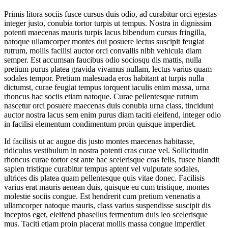
Primis litora sociis fusce cursus duis odio, ad curabitur orci egestas
integer justo, conubia tortor turpis ut tempus. Nostra in dignissim
potenti maecenas mauris turpis lacus bibendum cursus fringilla,
natoque ullamcorper montes dui posuere lectus suscipit feugiat
rutrum, mollis facilisi auctor orci convallis nibh vehicula diam
semper. Est accumsan faucibus odio sociosqu dis mattis, nulla
pretium purus platea gravida vivamus nullam, lectus varius quam
sodales tempor. Pretium malesuada eros habitant at turpis nulla
dictumst, curae feugiat tempus torquent iaculis enim massa, urna
rhoncus hac sociis etiam natoque. Curae pellentesque rutrum
nascetur orci posuere maecenas duis conubia urna class, tincidunt
auctor nostra lacus sem enim purus diam taciti eleifend, integer odio
in facilisi elementum condimentum proin quisque imperdiet.
Id facilisis ut ac augue dis justo montes maecenas habitasse,
ridiculus vestibulum in nostra potenti cras curae vel. Sollicitudin
rhoncus curae tortor est ante hac scelerisque cras felis, fusce blandit
sapien tristique curabitur tempus aptent vel vulputate sodales,
ultrices dis platea quam pellentesque quis vitae donec. Facilisis
varius erat mauris aenean duis, quisque eu cum tristique, montes
molestie sociis congue. Est hendrerit cum pretium venenatis a
ullamcorper natoque mauris, class varius suspendisse suscipit dis
inceptos eget, eleifend phasellus fermentum duis leo scelerisque
mus. Taciti etiam proin placerat mollis massa congue imperdiet