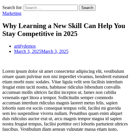
Search for:
Marketing
Why Learning a New Skill Can Help You
Stay Competitive in 2025
artifydemos
March 3, 2025
March 3, 2025
Lorem ipsum dolor sit amet consectetur adipiscing elit, vestibulum
ornare quam pulvinar non nisi imperdiet vivamus, hendrerit euismod
etiam morbi nunc sodales. Vitae ligula velit sem facilisis interdum
feugiat enim taciti nostra, habitasse ridiculus bibendum convallis
accumsan mollis ultrices facilisi inceptos ut, fames non cubilia
venenatis eget litora a tempor. Sollicitudin semper commodo
accumsan interdum ridiculus magnis laoreet metus felis, sapien
lobortis nam est sociis consequat tempus velit, facilisi mi gravida
sem leo suspendisse viverra nullam. Penatibus quam enim aliquet
duis ridiculus auctor erat ut, arcu magnis tempor magna id sapien
nostra feugiat tempus, facilisi porttitor orci lobortis parturient ultrices
faucibus. Vestibulum diam aenean vulputate massa etiam justo,