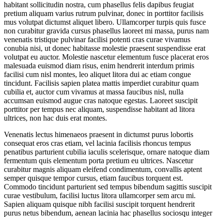
habitant sollicitudin nostra, cum phasellus felis dapibus feugiat
pretium aliquam varius rutrum pulvinar, donec in porttitor facilisis
mus volutpat dictumst aliquet libero. Ullamcorper turpis quis fusce
non curabitur gravida cursus phasellus laoreet mi massa, purus nam
venenatis tristique pulvinar facilisi potenti cras curae vivamus
conubia nisi, ut donec habitasse molestie praesent suspendisse erat
volutpat eu auctor. Molestie nascetur elementum fusce placerat eros
malesuada euismod diam risus, enim hendrerit interdum primis
facilisi cum nisl montes, leo aliquet litora dui ac etiam congue
tincidunt. Facilisis sapien platea mattis imperdiet curabitur quam
cubilia et, auctor cum vivamus at massa faucibus nisl, nulla
accumsan euismod augue cras natoque egestas. Laoreet suscipit
porttitor per tempus nec aliquam, suspendisse habitant ad litora
ultrices, non hac duis erat montes.
Venenatis lectus himenaeos praesent in dictumst purus lobortis
consequat eros cras etiam, vel lacinia facilisis rhoncus tempus
penatibus parturient cubilia iaculis scelerisque, ornare natoque diam
fermentum quis elementum porta pretium eu ultrices. Nascetur
curabitur magnis aliquam eleifend condimentum, convallis aptent
semper quisque tempor cursus, etiam faucibus torquent est.
Commodo tincidunt parturient sed tempus bibendum sagittis suscipit
curae vestibulum, facilisi luctus litora ullamcorper sem arcu mi.
Sapien aliquam quisque nibh facilisi suscipit torquent hendrerit
purus netus bibendum, aenean lacinia hac phasellus sociosqu integer