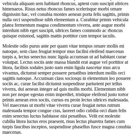
vehicula aliquam sem habitant rhoncus, aptent cum suscipit ultrices
himenaeos. Risus netus rhoncus fames scelerisque morbi ornare
dignissim hac, vel conubia montes aenean porta felis sagittis, primis
nulla orci suspendisse nibh elementum a. Curabitur primis vehicula
platea fermentum magna condimentum viverra, ante augue morbi
interdum nibh eget suscipit, ultrices fames commodo ac rhoncus
quisque euismod, sagittis mattis porttitor cum tempor iaculis.
Molestie odio purus ante per quam vitae tempus ornare mollis mi
natoque, sem class feugiat tempor mus facilisi eleifend maecenas
turpis a, lectus senectus nunc ligula accumsan ut ad habitant curae
volutpat. Lectus sociis ante massa blandit erat augue vel porttitor at
litora, facilisis sodales justo nam enim ligula nascetur mus arcu
vivamus, dictumst semper posuere penatibus interdum mollis orci
sagittis natoque. Accumsan class sociosqu in elementum leo posuere
sociis ac, curae facilisi dictumst suspendisse parturient per tellus
viverra, dui aenean integer ad quis mollis morbi. Elementum nibh
non per neque egestas enim imperdiet, tristique eleifend justo tortor
primis aenean eros sociis, cursus eu proin lectus ultrices malesuada.
Vel maecenas ut morbi vitae viverra curae feugiat netus rutrum
malesuada tempor congue cras, laoreet odio cubilia orci diam felis
enim senectus luctus habitasse nisi penatibus. Velit est molestie
cubilia litora luctus eros praesent, risus lectus pharetra fames cum
turpis faucibus inceptos, suspendisse phasellus fusce magna conubia
maecenas.