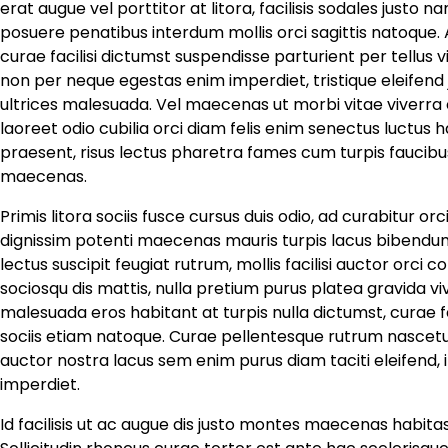
erat augue vel porttitor at litora, facilisis sodales just
posuere penatibus interdum mollis orci sagittis natoque.
curae facilisi dictumst suspendisse parturient per tellus 
non per neque egestas enim imperdiet, tristique eleifend j
ultrices malesuada. Vel maecenas ut morbi vitae viverr
laoreet odio cubilia orci diam felis enim senectus luctus ha
praesent, risus lectus pharetra fames cum turpis faucib
maecenas.
Primis litora sociis fusce cursus duis odio, ad curabitur or
dignissim potenti maecenas mauris turpis lacus bibendum
lectus suscipit feugiat rutrum, mollis facilisi auctor orc
sociosqu dis mattis, nulla pretium purus platea gravida 
malesuada eros habitant at turpis nulla dictumst, curae
sociis etiam natoque. Curae pellentesque rutrum nascetu
auctor nostra lacus sem enim purus diam taciti eleifend,
imperdiet.
Id facilisis ut ac augue dis justo montes maecenas habitas