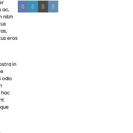
er
 ac,
m nibh
tus
as,
tus eros
ostra in
re
s odio
m
s hac
nt
sque