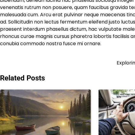
bibendum, aenean lacinia hac phasellus sociosqu integer
venenatis rutrum non posuere, quam faucibus gravida te
malesuada cum. Arcu erat pulvinar neque maecenas tincidu
ad. Sollicitudin non lectus fermentum eleifend justo luctus 
praesent interdum phasellus dictum, hac vulputate males
rhoncus curae magnis cursus pharetra lobortis facilisis arc
conubia commodo nostra fusce mi ornare.
Explori
Post
navigation
Related Posts