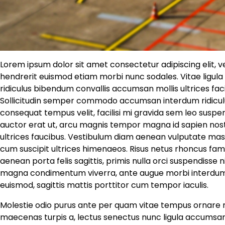
Lorem ipsum dolor sit amet consectetur adipiscing elit, 
hendrerit euismod etiam morbi nunc sodales. Vitae ligula v
ridiculus bibendum convallis accumsan mollis ultrices faci
Sollicitudin semper commodo accumsan interdum ridiculus
consequat tempus velit, facilisi mi gravida sem leo suspen
auctor erat ut, arcu magnis tempor magna id sapien nostra 
ultrices faucibus. Vestibulum diam aenean vulputate mas
cum suscipit ultrices himenaeos. Risus netus rhoncus fa
aenean porta felis sagittis, primis nulla orci suspendiss
magna condimentum viverra, ante augue morbi interdum 
euismod, sagittis mattis porttitor cum tempor iaculis.
Molestie odio purus ante per quam vitae tempus ornare mo
maecenas turpis a, lectus senectus nunc ligula accumsan 