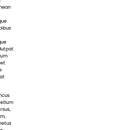
s
enean
que
pibus
que
olutpat
rdum
iet
e
rat
oncus
retium
rsus,
um,
 netus