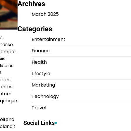
Archives
March 2025
Categories
s,
Entertainment
itasse
Finance
 tempor.
iis
Health
iculus
t
Lifestyle
ptent
Marketing
montes
entum
Technology
 quisque
Travel
leifend
Social Links
blandit