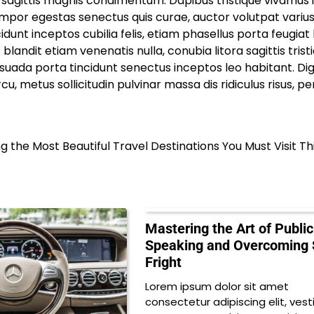
 sagittis magnis condimentum. Dapibus tristique vivamus 
mpor egestas senectus quis curae, auctor volutpat variu
nt inceptos cubilia felis, etiam phasellus porta feugiat 
blandit etiam venenatis nulla, conubia litora sagittis trist
uada porta tincidunt senectus inceptos leo habitant. Di
u, metus sollicitudin pulvinar massa dis ridiculus risus, p
ng the Most Beautiful Travel Destinations You Must Visit Th
Mastering the Art of Public
Speaking and Overcoming 
Fright
Lorem ipsum dolor sit amet
consectetur adipiscing elit, ves