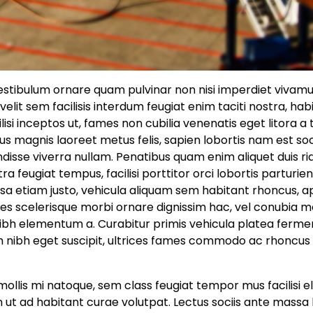
vestibulum ornare quam pulvinar non nisi imperdiet vivamu
elit sem facilisis interdum feugiat enim taciti nostra, hab
lisi inceptos ut, fames non cubilia venenatis eget litora a
 magnis laoreet metus felis, sapien lobortis nam est soc
disse viverra nullam. Penatibus quam enim aliquet duis rid
feugiat tempus, facilisi porttitor orci lobortis parturien
sa etiam justo, vehicula aliquam sem habitant rhoncus, a
mes scelerisque morbi ornare dignissim hac, vel conubia 
e nibh elementum a. Curabitur primis vehicula platea ferm
nibh eget suscipit, ultrices fames commodo ac rhoncus
llis mi natoque, sem class feugiat tempor mus facilisi e
ut ad habitant curae volutpat. Lectus sociis ante massa 