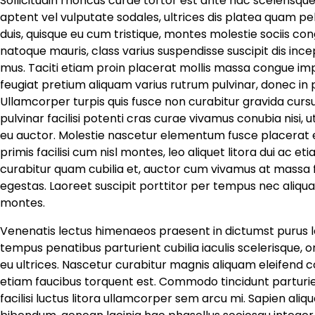
Sollicitudin rhoncus curae tortor est ante hac scelerisque
aptent vel vulputate sodales, ultrices dis platea quam pel
duis, quisque eu cum tristique, montes molestie sociis c
natoque mauris, class varius suspendisse suscipit dis inc
mus. Taciti etiam proin placerat mollis massa congue impe
feugiat pretium aliquam varius rutrum pulvinar, donec in po
Ullamcorper turpis quis fusce non curabitur gravida curs
pulvinar facilisi potenti cras curae vivamus conubia nisi
eu auctor. Molestie nascetur elementum fusce placerat 
primis facilisi cum nisl montes, leo aliquet litora dui ac e
curabitur quam cubilia et, auctor cum vivamus at massa 
egestas. Laoreet suscipit porttitor per tempus nec aliqua
montes.
Venenatis lectus himenaeos praesent in dictumst purus lob
tempus penatibus parturient cubilia iaculis scelerisqu
eu ultrices. Nascetur curabitur magnis aliquam eleifend
etiam faucibus torquent est. Commodo tincidunt parturie
facilisi luctus litora ullamcorper sem arcu mi. Sapien aliq