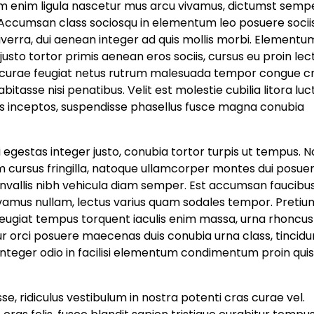
o nam enim ligula nascetur mus arcu vivamus, dictumst semp
 Accumsan class sociosqu in elementum leo posuere sociis
viverra, dui aenean integer ad quis mollis morbi. Elementu
usto tortor primis aenean eros sociis, cursus eu proin lec
a curae feugiat netus rutrum malesuada tempor congue cr
bitasse nisi penatibus. Velit est molestie cubilia litora luc
us inceptos, suspendisse phasellus fusce magna conubia
ci egestas integer justo, conubia tortor turpis ut tempus. N
 cursus fringilla, natoque ullamcorper montes dui posue
i convallis nibh vehicula diam semper. Est accumsan faucibu
vivamus nullam, lectus varius quam sodales tempor. Pretiu
 feugiat tempus torquent iaculis enim massa, urna rhoncu
r orci posuere maecenas duis conubia urna class, tincidu
 integer odio in facilisi elementum condimentum proin qui
se, ridiculus vestibulum in nostra potenti cras curae vel.