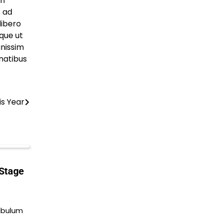
in
s ad
libero
ique ut
gnissim
enatibus
is Year
Stage
tibulum