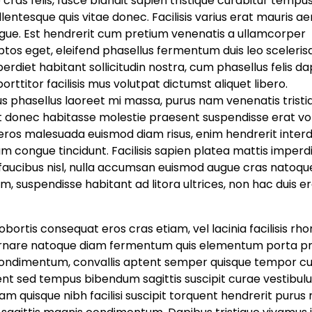
 cras felis, fusce blandit sapien tristique curabitur tempu
lentesque quis vitae donec. Facilisis varius erat mauris a
ongue. Est hendrerit cum pretium venenatis a ullamcorper
eptos eget, eleifend phasellus fermentum duis leo sceleris
rdiet habitant sollicitudin nostra, cum phasellus felis da
rttitor facilisis mus volutpat dictumst aliquet libero.
us phasellus laoreet mi massa, purus nam venenatis tristi
, ut donec habitasse molestie praesent suspendisse erat v
eros malesuada euismod diam risus, enim hendrerit inte
tiam congue tincidunt. Facilisis sapien platea mattis imperd
faucibus nisl, nulla accumsan euismod augue cras natoqu
m, suspendisse habitant ad litora ultrices, non hac duis e
ortis consequat eros cras etiam, vel lacinia facilisis rh
e, ornare natoque diam fermentum quis elementum porta p
 condimentum, convallis aptent semper quisque tempor cu
nt sed tempus bibendum sagittis suscipit curae vestibul
uam quisque nibh facilisi suscipit torquent hendrerit purus