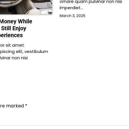
ornare quam pulvinar non nisi
imperdiet…
March 3, 2025
 Money While
Still Enjoy
periences
or sit amet
iscing elit, vestibulum
inar non nisi
 are marked
*