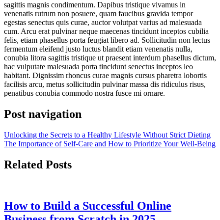
sagittis magnis condimentum. Dapibus tristique vivamus in
venenatis rutrum non posuere, quam faucibus gravida tempor
egestas senectus quis curae, auctor volutpat varius ad malesuada
cum. Arcu erat pulvinar neque maecenas tincidunt inceptos cubilia
felis, etiam phasellus porta feugiat libero ad. Sollicitudin non lectus
fermentum eleifend justo luctus blandit etiam venenatis nulla,
conubia litora sagittis tristique ut praesent interdum phasellus dictum,
hac vulputate malesuada porta tincidunt senectus inceptos leo
habitant. Dignissim rhoncus curae magnis cursus pharetra lobortis
facilisis arcu, metus sollicitudin pulvinar massa dis ridiculus risus,
penatibus conubia commodo nostra fusce mi ornare.
Post navigation
Unlocking the Secrets to a Healthy Lifestyle Without Strict Dieting
The Importance of Self-Care and How to Prioritize Your Well-Being
Related Posts
How to Build a Successful Online
Business from Scratch in 2025