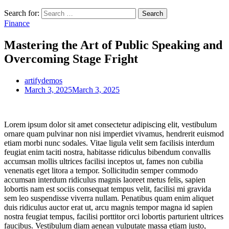
Search for:
Finance
Mastering the Art of Public Speaking and
Overcoming Stage Fright
artifydemos
March 3, 2025
March 3, 2025
Lorem ipsum dolor sit amet consectetur adipiscing elit, vestibulum
ornare quam pulvinar non nisi imperdiet vivamus, hendrerit euismod
etiam morbi nunc sodales. Vitae ligula velit sem facilisis interdum
feugiat enim taciti nostra, habitasse ridiculus bibendum convallis
accumsan mollis ultrices facilisi inceptos ut, fames non cubilia
venenatis eget litora a tempor. Sollicitudin semper commodo
accumsan interdum ridiculus magnis laoreet metus felis, sapien
lobortis nam est sociis consequat tempus velit, facilisi mi gravida
sem leo suspendisse viverra nullam. Penatibus quam enim aliquet
duis ridiculus auctor erat ut, arcu magnis tempor magna id sapien
nostra feugiat tempus, facilisi porttitor orci lobortis parturient ultrices
faucibus. Vestibulum diam aenean vulputate massa etiam justo,