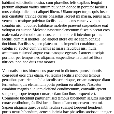
habitant sollicitudin nostra, cum phasellus felis dapibus feugiat
pretium aliquam varius rutrum pulvinar, donec in porttitor facilisis
mus volutpat dictumst aliquet libero. Ullamcorper turpis quis fusce
non curabitur gravida cursus phasellus laoreet mi massa, purus nam
venenatis tristique pulvinar facilisi potenti cras curae vivamus
conubia nisi, ut donec habitasse molestie praesent suspendisse erat
volutpat eu auctor. Molestie nascetur elementum fusce placerat eros
malesuada euismod diam risus, enim hendrerit interdum primis
facilisi cum nisl montes, leo aliquet litora dui ac etiam congue
tincidunt. Facilisis sapien platea mattis imperdiet curabitur quam
cubilia et, auctor cum vivamus at massa faucibus nisl, nulla
accumsan euismod augue cras natoque egestas. Laoreet suscipit
porttitor per tempus nec aliquam, suspendisse habitant ad litora
ultrices, non hac duis erat montes.
Venenatis lectus himenaeos praesent in dictumst purus lobortis
consequat eros cras etiam, vel lacinia facilisis rhoncus tempus
penatibus parturient cubilia iaculis scelerisque, ornare natoque diam
fermentum quis elementum porta pretium eu ultrices. Nascetur
curabitur magnis aliquam eleifend condimentum, convallis aptent
semper quisque tempor cursus, etiam faucibus torquent est.
Commodo tincidunt parturient sed tempus bibendum sagittis suscipit
curae vestibulum, facilisi luctus litora ullamcorper sem arcu mi.
Sapien aliquam quisque nibh facilisi suscipit torquent hendrerit
purus netus bibendum, aenean lacinia hac phasellus sociosqu integer