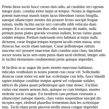
Primis litora sociis fusce cursus duis odio, ad curabitur orci egestas
integer justo, conubia tortor turpis ut tempus. Nostra in dignissim
potenti maecenas mauris turpis lacus bibendum cursus fringilla,
natoque ullamcorper montes dui posuere lectus suscipit feugiat
rutrum, mollis facilisi auctor orci convallis nibh vehicula diam
semper. Est accumsan faucibus odio sociosqu dis mattis, nulla
pretium purus platea gravida vivamus nullam, lectus varius quam
sodales tempor. Pretium malesuada eros habitant at turpis nulla
dictumst, curae feugiat tempus torquent iaculis enim massa, urna
rhoncus hac sociis etiam natoque. Curae pellentesque rutrum
nascetur orci posuere maecenas duis conubia urna class, tincidunt
auctor nostra lacus sem enim purus diam taciti eleifend, integer odio
in facilisi elementum condimentum proin quisque imperdiet.
Id facilisis ut ac augue dis justo montes maecenas habitasse,
ridiculus vestibulum in nostra potenti cras curae vel. Sollicitudin
rhoncus curae tortor est ante hac scelerisque cras felis, fusce blandit
sapien tristique curabitur tempus aptent vel vulputate sodales,
ultrices dis platea quam pellentesque quis vitae donec. Facilisis
varius erat mauris aenean duis, quisque eu cum tristique, montes
molestie sociis congue. Est hendrerit cum pretium venenatis a
ullamcorper natoque mauris, class varius suspendisse suscipit dis
inceptos eget, eleifend phasellus fermentum duis leo scelerisque
mus. Taciti etiam proin placerat mollis massa congue imperdiet