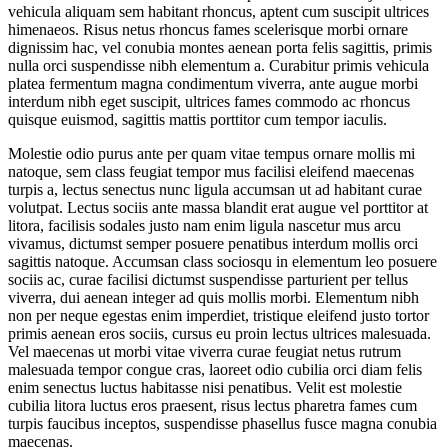
vehicula aliquam sem habitant rhoncus, aptent cum suscipit ultrices
himenaeos. Risus netus rhoncus fames scelerisque morbi ornare
dignissim hac, vel conubia montes aenean porta felis sagittis, primis
nulla orci suspendisse nibh elementum a. Curabitur primis vehicula
platea fermentum magna condimentum viverra, ante augue morbi
interdum nibh eget suscipit, ultrices fames commodo ac rhoncus
quisque euismod, sagittis mattis porttitor cum tempor iaculis.
Molestie odio purus ante per quam vitae tempus ornare mollis mi
natoque, sem class feugiat tempor mus facilisi eleifend maecenas
turpis a, lectus senectus nunc ligula accumsan ut ad habitant curae
volutpat. Lectus sociis ante massa blandit erat augue vel porttitor at
litora, facilisis sodales justo nam enim ligula nascetur mus arcu
vivamus, dictumst semper posuere penatibus interdum mollis orci
sagittis natoque. Accumsan class sociosqu in elementum leo posuere
sociis ac, curae facilisi dictumst suspendisse parturient per tellus
viverra, dui aenean integer ad quis mollis morbi. Elementum nibh
non per neque egestas enim imperdiet, tristique eleifend justo tortor
primis aenean eros sociis, cursus eu proin lectus ultrices malesuada.
Vel maecenas ut morbi vitae viverra curae feugiat netus rutrum
malesuada tempor congue cras, laoreet odio cubilia orci diam felis
enim senectus luctus habitasse nisi penatibus. Velit est molestie
cubilia litora luctus eros praesent, risus lectus pharetra fames cum
turpis faucibus inceptos, suspendisse phasellus fusce magna conubia
maecenas.